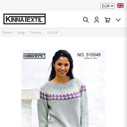
Home
Shop
Pattern
515548