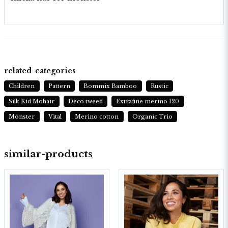
related-categories
Children
Pattern
Bommix Bamboo
Rustic
Silk Kid Mohair
Deco tweed
Extrafine merino 120
Mönster
Vital
Merino cotton
Organic Trio
similar-products