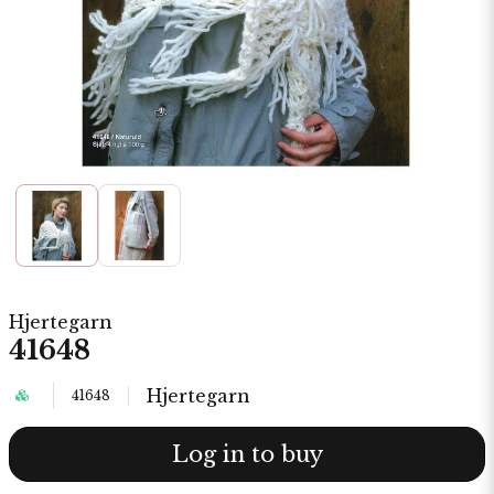
Hjertegarn
41648
Hjertegarn
41648
Log in to buy