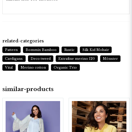
related-categories
Pattern
Bommix Bamboo
Rustic
Silk Kid Mohair
Cardigans
Deco tweed
Extrafine merino 120
Mönster
Vital
Merino cotton
Organic Trio
similar-products