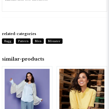
related-categories
Ragg
Pattern
Men
Mönster
similar-products