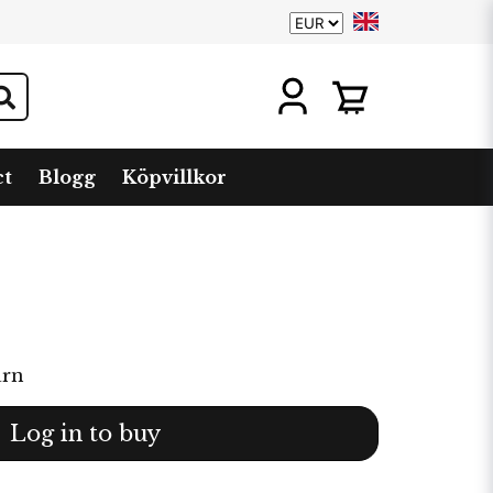
ct
Blogg
Köpvillkor
arn
Log in to buy