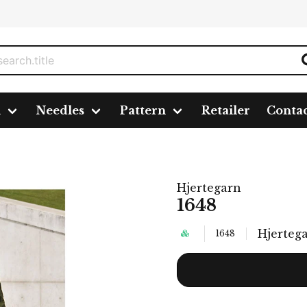
n
Needles
Pattern
Retailer
Conta
Hjertegarn
1648
Hjerteg
1648