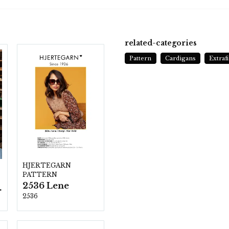
related-categories
Pattern
Cardigans
Extraf
HJERTEGARN
PATTERN
2536 Lene
ezzo
2536