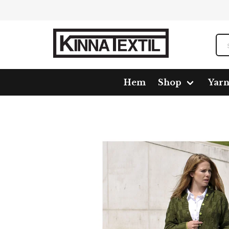
Hem
Shop
Yar
Home
Shop
Pattern
1648