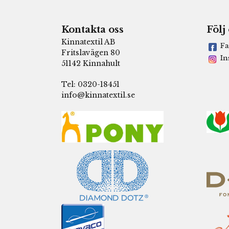
Kontakta oss
Följ
Kinnatextil AB
Fa
Fritslavägen 80
In
51142 Kinnahult
Tel: 0320-18451
info@kinnatextil.se