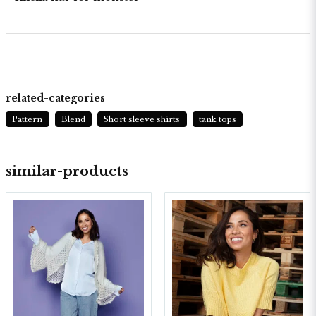
related-categories
Pattern
Blend
Short sleeve shirts
tank tops
similar-products