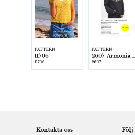
PATTERN
PATTERN
11706
2607-Armonia och Alpaca 4
11706
2607
Kontakta oss
Följ