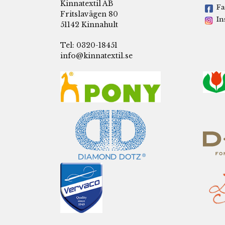
Kinnatextil AB
Fa
Fritslavägen 80
In
51142 Kinnahult
Tel: 0320-18451
info@kinnatextil.se