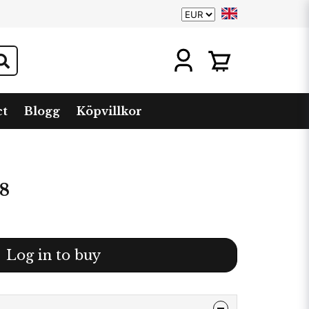
ct
Blogg
Köpvillkor
28
Log in to buy