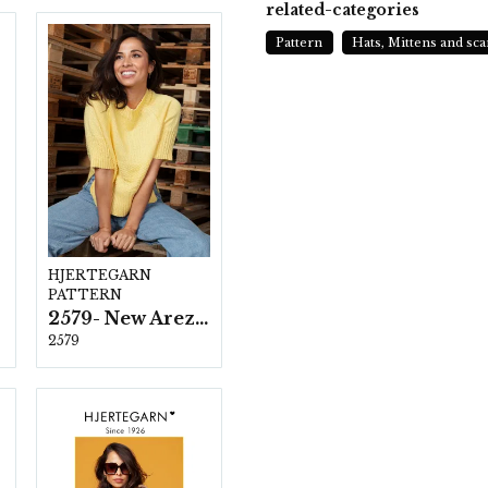
related-categories
Pattern
Hats, Mittens and sca
HJERTEGARN
PATTERN
2579- New Arezzo
2579