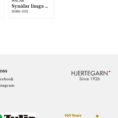
NÅLAR
Synålar långa nr: 3 16 st/karta 5 kartor/fp. (701803)
9086-001
 oss
cebook
stagram