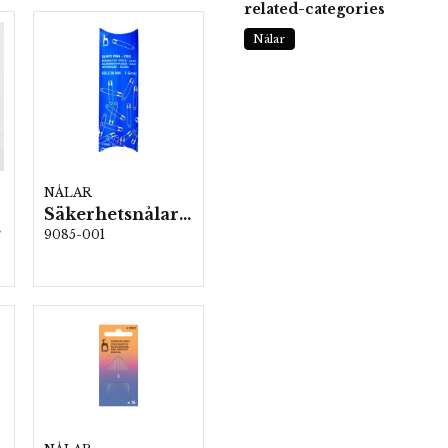
related-categories
Nålar
NÅLAR
Säkerhetsnålar 38 mm, 144 st/fp. (785404)
ro)
9085-001