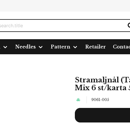
n
Needles
Pattern
Retailer
Conta
apestry) utan udd 18-22 Mix 6 st/karta 5 kartor/fp. (705806)
Stramaljnål (T
Mix 6 st/karta 
9061-005