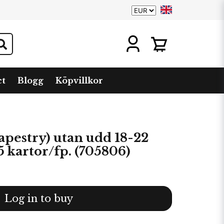
ct
Blogg
Köpvillkor
apestry) utan udd 18-22
5 kartor/fp. (705806)
Log in to buy