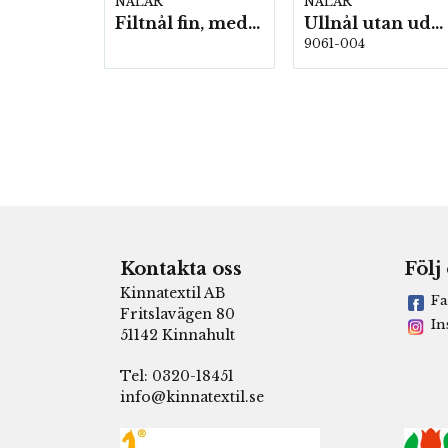
NÅLAR
NÅLAR
Filtnål fin, medium grov 10 st/fp
Ullnål utan udd 2-pack, 5st/fp. (15801)
9061-004
Kontakta oss
Följ
Kinnatextil AB
Fa
Fritslavägen 80
In
51142 Kinnahult
Tel: 0320-18451
info@kinnatextil.se