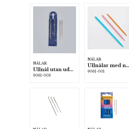
NÅLAR
NÅLAR
Ullnålar med nylonögla 3-pack 5 st/fp.(knitp
Ullnål utan udd i plastfodral 2-pack, 5st/fp.
9061-001
9061-003