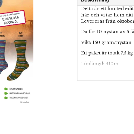
Detta är ett limited ed
här och vi tar hem ditt
Levereras från oktobe
Du får 10 nystan av 5 f
Vikt: 150 gram/nystan
Ett paket är totalt 7,5 kg
Löplängd: 410m
Stickor 3-4
Stickfasthet: 23m