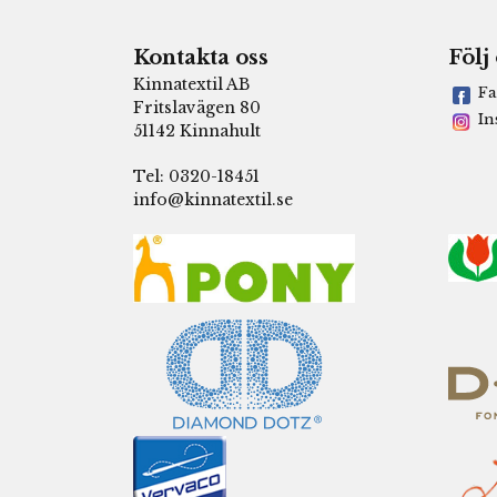
Kontakta oss
Följ
Kinnatextil AB
Fa
Fritslavägen 80
In
51142 Kinnahult
Tel: 0320-18451
info@kinnatextil.se