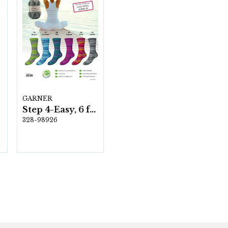
GARNER
Step 4-Easy, 6 färger á 1,0 kg.
328-98926