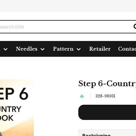
n
Needles
Pattern
Retailer
Conta
tep 6-Country Look, 5 färger á 1,5 kg.
Step 6-Country 
328-98931
Beskrivning