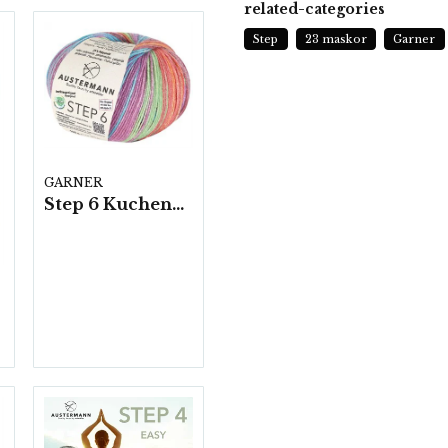
related-categories
Step
23 maskor
Garner
GARNER
Step 6 Kuchenknäuel 800, 5 nystan a150g/fp