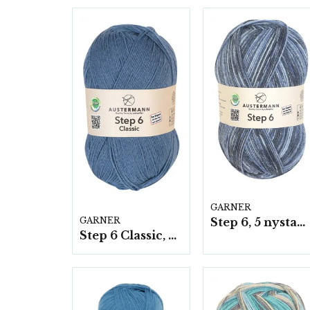
GARNER
Step 6, 5 nystan á 150g/fp
GARNER
Step 6 Classic, 5 nystan á 150g/fp