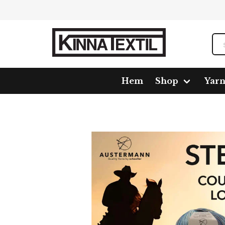
Hem
Shop
Yar
Home
Shop
Brands
Austermann
Garner
S