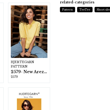
related-categories
Pattern
TeeTee
Short sle
HJERTEGARN
PATTERN
2579- New Arezzo
2579