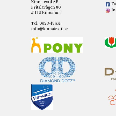
Kinnatextil AB
Fa
Fritslavägen 80
In
51142 Kinnahult
Tel: 0320-18451
info@kinnatextil.se