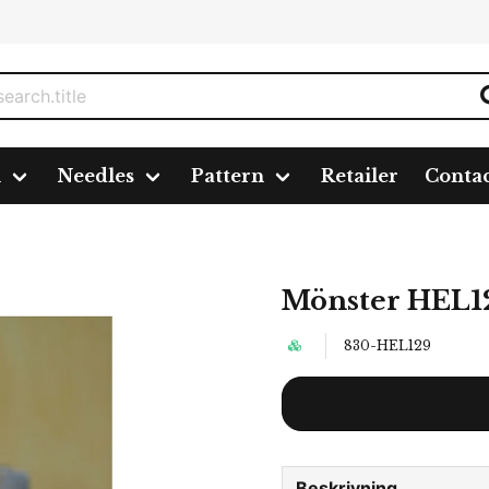
n
Needles
Pattern
Retailer
Conta
Mönster HEL1
830-HEL129
Beskrivning