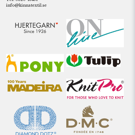
info@kinnatextil.se