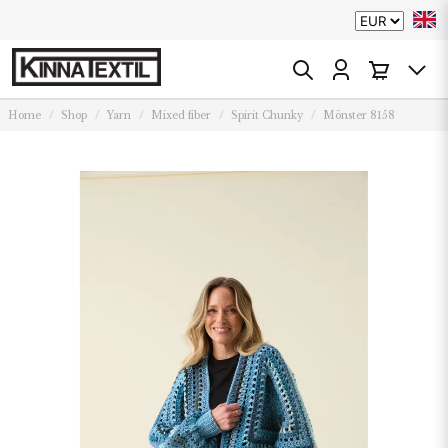
Home
Shop
Yarn
Mixed fiber
Spirit Chunky
Mönster 8158