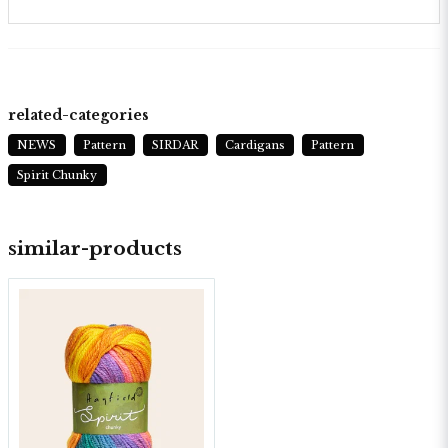
related-categories
NEWS
Pattern
SIRDAR
Cardigans
Pattern
Spirit Chunky
similar-products