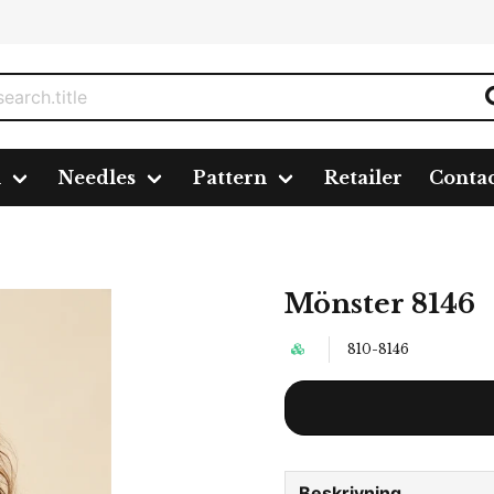
n
Needles
Pattern
Retailer
Conta
y
Mönster 8146
Mönster 8146
810-8146
Beskrivning