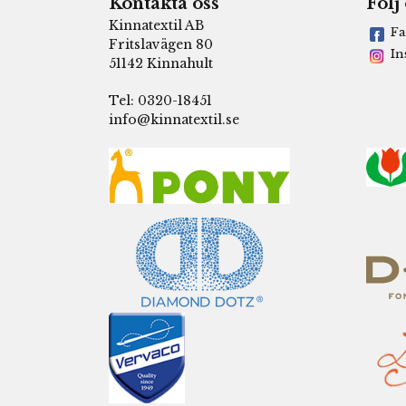
Kontakta oss
Följ
Kinnatextil AB
Fa
Fritslavägen 80
In
51142 Kinnahult
Tel: 0320-18451
info@kinnatextil.se