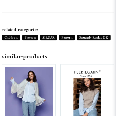
related-categories
Children
Pattern
SIRDAR
Pattern
Snuggly Replay DK
similar-products