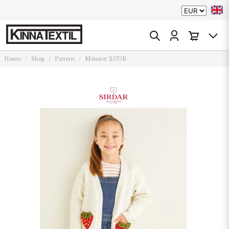
Home
Shop
Pattern
Mönster 2570B