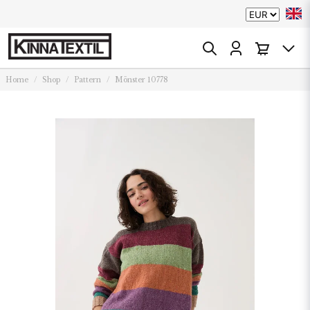
Home
Shop
Pattern
Mönster 10778