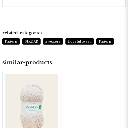
related-categories
Pattern
SIRDAR
Sweaters
Loveful tweed
Pattern
similar-products