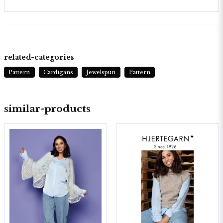
related-categories
Pattern
Cardigans
Jewelspun
Pattern
similar-products