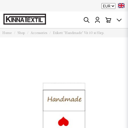
Home
Shop
Accessories
Etikett "Handmade" Vit 10 st/förp.