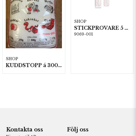
SHOP
STICKPROVARE 5 st/fp. (60644)
9069-001
SHOP
KUDDSTOPP á 300 gram
Kontakta oss
Följ oss