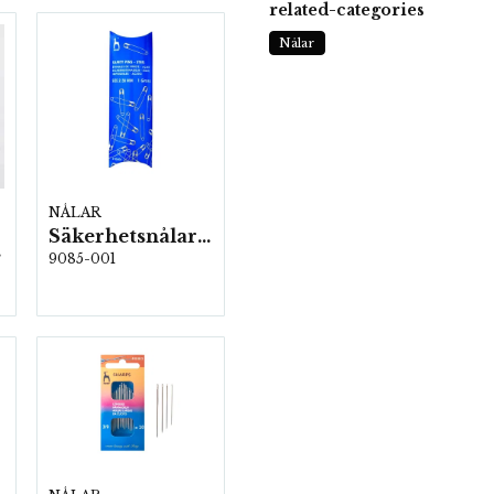
related-categories
Nålar
NÅLAR
Säkerhetsnålar 38 mm, 144 st/fp. (785404)
ro)
9085-001