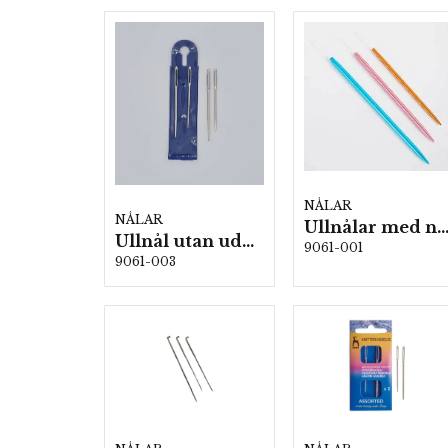
NÅLAR
NÅLAR
Ullnålar med nylonögla 3-pack 5 st/fp.(knitp
Ullnål utan udd i plastfodral 2-pack, 5st/fp.
9061-001
9061-003