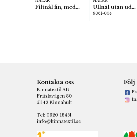
NÅLAR
NÅLAR
Filtnål fin, medium grov 10 st/fp
Ullnål utan udd 2-pack, 5st/fp. (15801)
9061-004
Kontakta oss
Följ
Kinnatextil AB
Fa
Fritslavägen 80
In
51142 Kinnahult
Tel: 0320-18451
info@kinnatextil.se