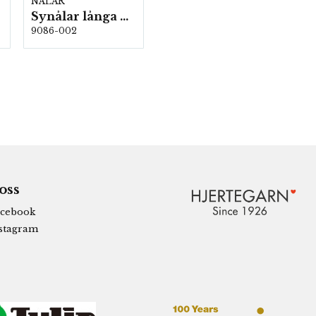
NÅLAR
Synålar långa nr: 3-9 Mix 20 st/karta 5 kartor/fp. (701812)
9086-002
 oss
cebook
stagram