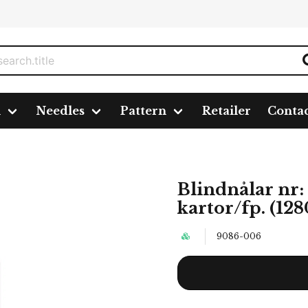
n
Needles
Pattern
Retailer
Conta
4-8 Mix 6 st/karta 5 kartor/fp. (12801)
Blindnålar nr: 
kartor/fp. (128
9086-006