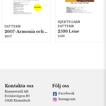
HJERTEGARN
PATTERN
PATTERN
2536 Lene
2607-Armonia och Alpaca 400
2536
2607
Kontakta oss
Följ oss
Kinnatextil AB
Facebook
Fritslavägen 80
Instagram
51142 Kinnahult