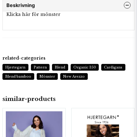
Beskrivning
Klicka här för mönster
related-categories
Hjertegarn
Pattern
Blend
Organic 350
Cardigans
Blend bamboo
Mönster
New Arezzo
similar-products