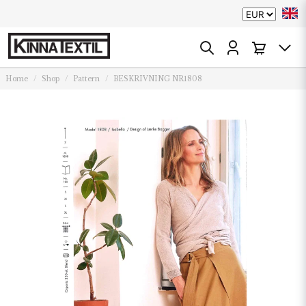
Home
Shop
Pattern
BESKRIVNING NR1808