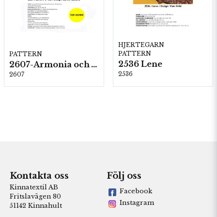
HJERTEGARN
PATTERN
PATTERN
2536 Lene
2607-Armonia och Alpaca 400
2536
2607
Kontakta oss
Följ oss
Kinnatextil AB
Facebook
Fritslavägen 80
Instagram
51142 Kinnahult