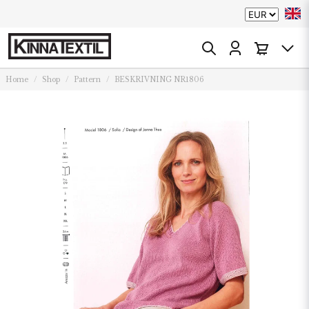
Home
Shop
Pattern
BESKRIVNING NR1806