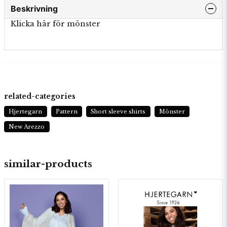
Beskrivning
Klicka här för mönster
related-categories
Hjertegarn
Pattern
Short sleeve shirts
Mönster
New Arezzo
similar-products