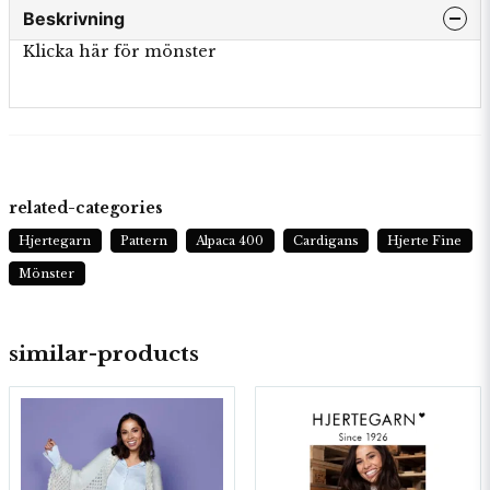
Beskrivning
Klicka här för mönster
related-categories
Hjertegarn
Pattern
Alpaca 400
Cardigans
Hjerte Fine
Mönster
similar-products