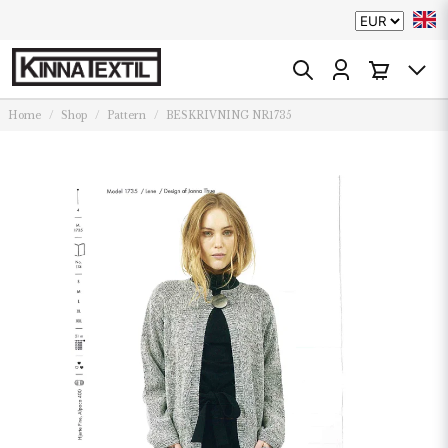
Home
Shop
Pattern
BESKRIVNING NR1735