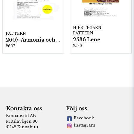
HJERTEGARN
PATTERN
PATTERN
2536 Lene
2607-Armonia och Alpaca 400
2536
2607
Kontakta oss
Följ oss
Kinnatextil AB
Facebook
Fritslavägen 80
Instagram
51142 Kinnahult