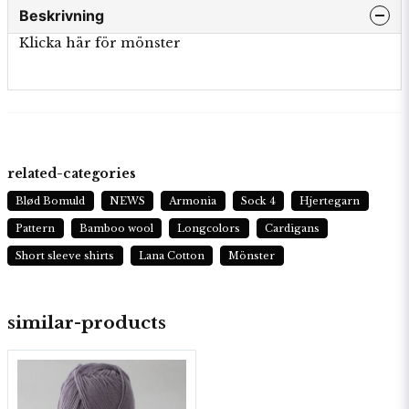
Beskrivning
Klicka här för mönster
related-categories
Blød Bomuld
NEWS
Armonia
Sock 4
Hjertegarn
Pattern
Bamboo wool
Longcolors
Cardigans
Short sleeve shirts
Lana Cotton
Mönster
similar-products