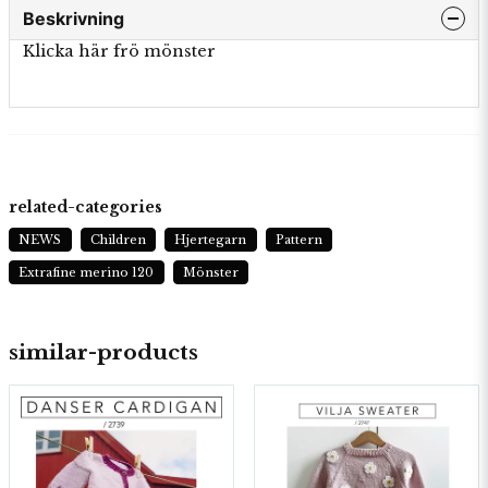
Beskrivning
Klicka här frö mönster
related-categories
NEWS
Children
Hjertegarn
Pattern
Extrafine merino 120
Mönster
similar-products