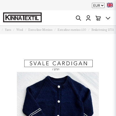
Yarn
Wool
Extra fine Merino
Extrafine merino 150
Beskrivning 2751