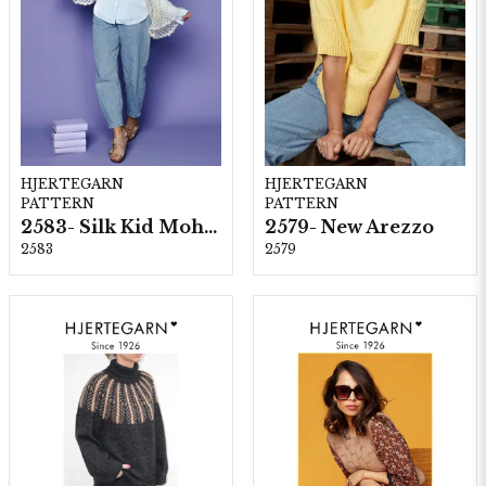
HJERTEGARN
HJERTEGARN
PATTERN
PATTERN
2583- Silk Kid Mohair
2579- New Arezzo
2583
2579