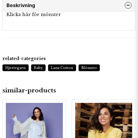
Beskrivning
Klicka här för mönster
related-categories
Hjertegarn
Baby
Lana Cotton
Mönster
similar-products