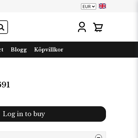
ct
Blogg
Köpvillkor
691
Log in to buy