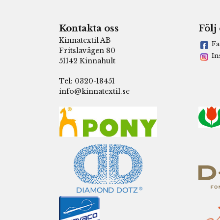
Kontakta oss
Följ
Kinnatextil AB
Fa
Fritslavägen 80
In
51142 Kinnahult
Tel: 0320-18451
info@kinnatextil.se