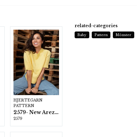
related-categories
Baby
Pattern
Mönster
HJERTEGARN
PATTERN
2579- New Arezzo
2579