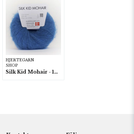
HJERTEGARN
SHOP
Silk Kid Mohair - 10 nystan á 25g./fp.