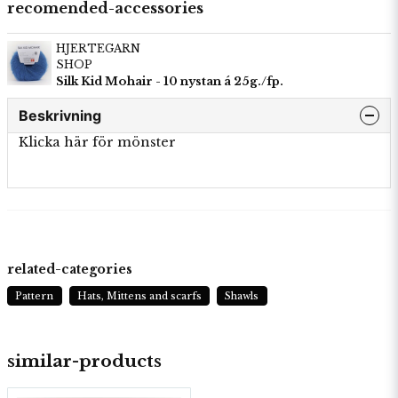
recomended-accessories
HJERTEGARN
SHOP
Silk Kid Mohair - 10 nystan á 25g./fp.
Beskrivning
Klicka här för mönster
related-categories
Pattern
Hats, Mittens and scarfs
Shawls
similar-products