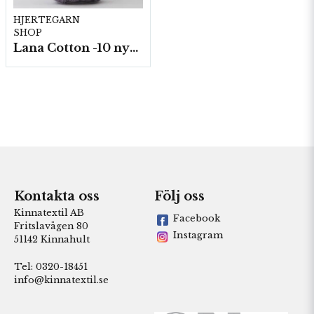
HJERTEGARN
SHOP
Lana Cotton -10 nystan á 50g./fp.
Kontakta oss
Följ oss
Kinnatextil AB
Facebook
Fritslavägen 80
Instagram
51142 Kinnahult
Tel: 0320-18451
info@kinnatextil.se