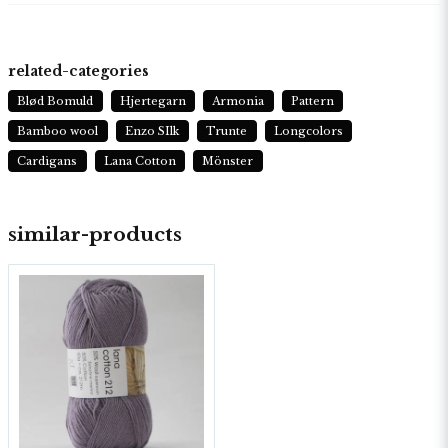
varv på sticka nr 3 = 10 x 10 cm. Om stickmotståndet
inte passar byt till mindre eller större stickor.
related-categories
Blød Bomuld
Hjertegarn
Armonia
Pattern
Bamboo wool
Enzo SIlk
Trunte
Longcolors
Cardigans
Lana Cotton
Mönster
similar-products