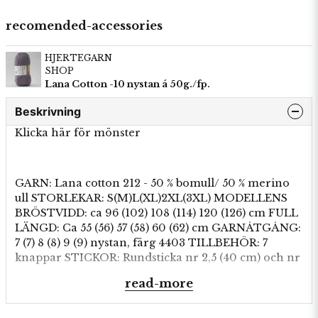
recomended-accessories
HJERTEGARN
SHOP
Lana Cotton -10 nystan á 50g./fp.
Beskrivning
Klicka här för mönster
GARN: Lana cotton 212 - 50 % bomull/ 50 % merino
ull STORLEKAR: S(M)L(XL)2XL(3XL) MODELLENS
BRÖSTVIDD: ca 96 (102) 108 (114) 120 (126) cm FULL
LÄNGD: Ca 55 (56) 57 (58) 60 (62) cm GARNÅTGÅNG:
7 (7) 8 (8) 9 (9) nystan, färg 4403 TILLBEHÖR: 7
knappar STICKOR: Rundsticka nr 2,5 (40 cm) och nr
3 (40 och 80 - 100 cm), Strumpstickor nr 3
read-more
STICKFASTHET: 28 maskor och 38 maskor i
slätstickning på sticka nr 3 = 10 x 10 cm. När
mönstret stickas är stickfastheten 25 maskor och 38