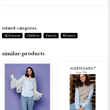
related-categories
All Seasons
Children
Pattern
Mönster
similar-products