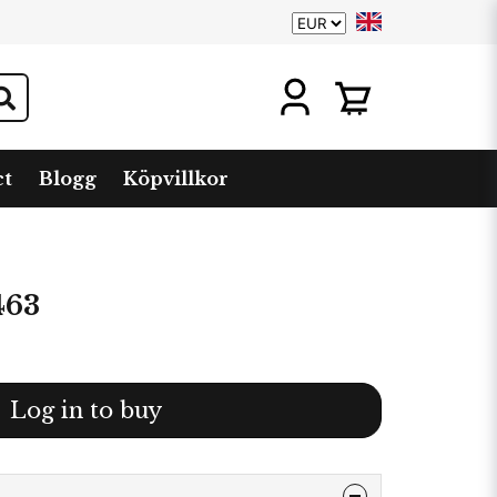
ct
Blogg
Köpvillkor
463
Log in to buy