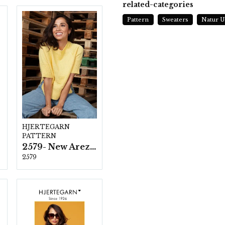
related-categories
Pattern
Sweaters
Natur U
HJERTEGARN
PATTERN
2579- New Arezzo
2579