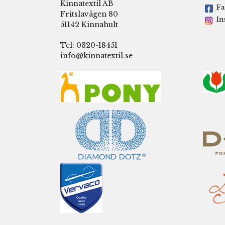
Kinnatextil AB
Fa
Fritslavägen 80
In
51142 Kinnahult
Tel: 0320-18451
info@kinnatextil.se