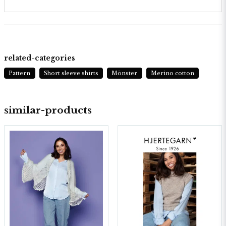
related-categories
Pattern
Short sleeve shirts
Mönster
Merino cotton
similar-products