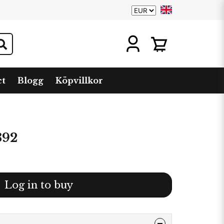
ct
Blogg
Köpvillkor
392
Log in to buy