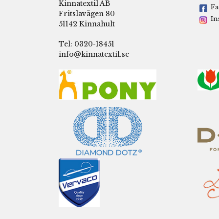
Kinnatextil AB
Fa
Fritslavägen 80
In
51142 Kinnahult
Tel: 0320-18451
info@kinnatextil.se