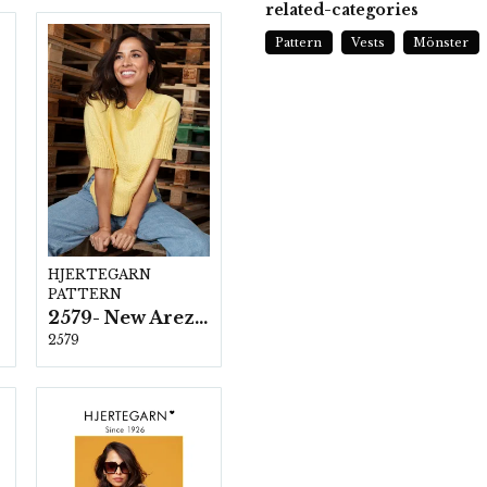
related-categories
Pattern
Vests
Mönster
HJERTEGARN
PATTERN
2579- New Arezzo
2579