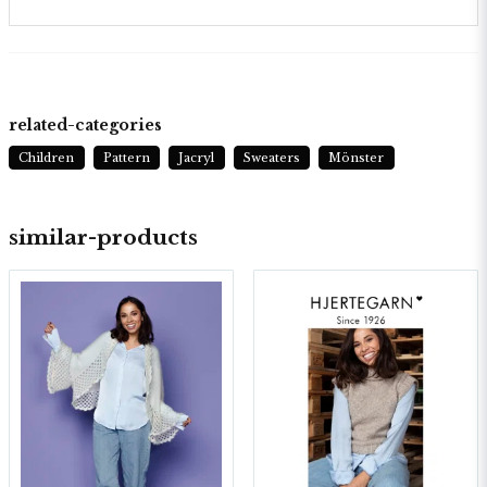
related-categories
Children
Pattern
Jacryl
Sweaters
Mönster
similar-products