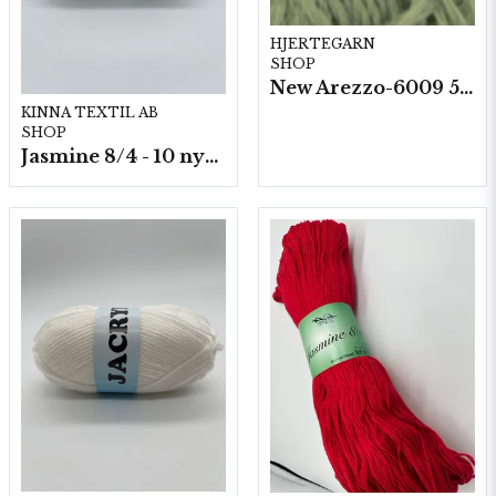
HJERTEGARN
SHOP
New Arezzo-6009 50g./nyst. 10 st/fp.
KINNA TEXTIL AB
SHOP
Jasmine 8/4 - 10 nystan a50g./fp.