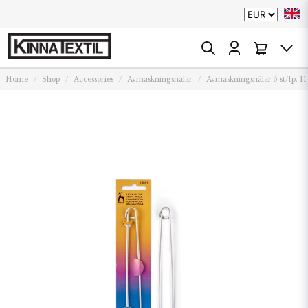
Home
Shop
Accessories
Avmaskningsnålar
Avmaskningsnålar 5 st/fp. 1