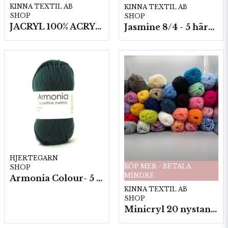
KINNA TEXTIL AB
KINNA TEXTIL AB
SHOP
SHOP
JACRYL 100% ACRYL 50 G
Jasmine 8/4 - 5 härvor a200g./fp.
HJERTEGARN
KÖP MER - BETALA
SHOP
MINDRE
Armonia Colour- 5 härv/fp. a100 g.
KINNA TEXTIL AB
SHOP
Minicryl 20 nystan a25g./fp.