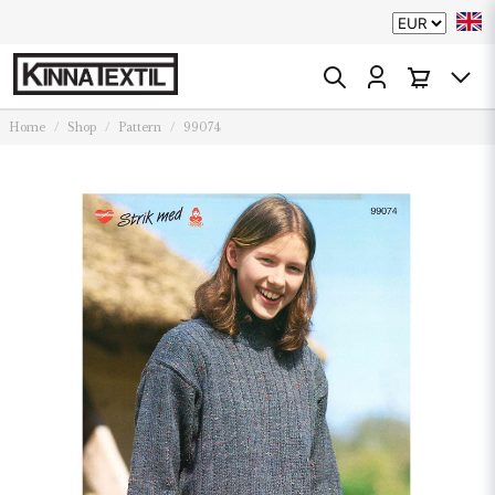
Home
Shop
Pattern
99074