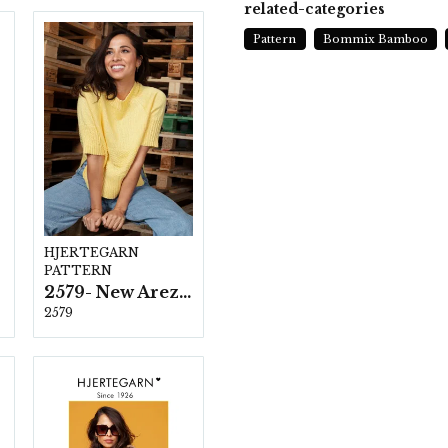
related-categories
Pattern
Bommix Bamboo
HJERTEGARN
PATTERN
2579- New Arezzo
2579