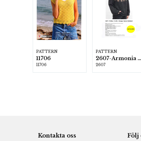
PATTERN
PATTERN
11706
2607-Armonia och Alpaca 4
11706
2607
Kontakta oss
Följ