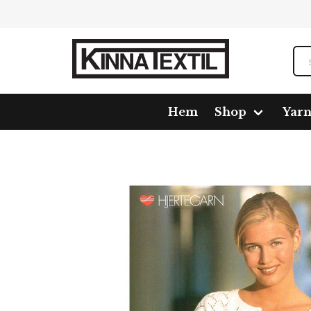
Hem
Shop
Yar
Home
Shop
Pattern
99020