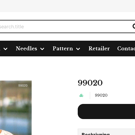
n
Needles
Pattern
Retailer
Conta
99020
99020
Beskrivning