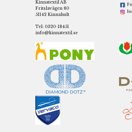
Kinnatextil AB
Fa
Fritslavägen 80
In
51142 Kinnahult
Tel: 0320-18451
info@kinnatextil.se