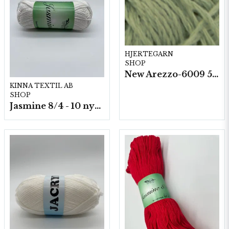
HJERTEGARN
SHOP
New Arezzo-6009 50g./nyst. 10 st/fp.
KINNA TEXTIL AB
SHOP
Jasmine 8/4 - 10 nystan a50g./fp.