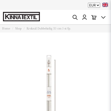
Home
Shop
Kroknål Dubbelsidig 35 cm 5 st/fp.