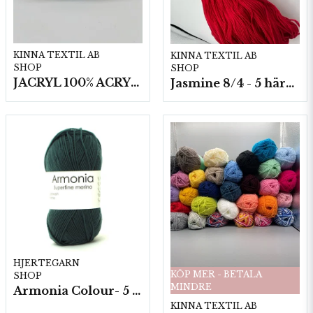
KINNA TEXTIL AB
KINNA TEXTIL AB
SHOP
SHOP
JACRYL 100% ACRYL 50 G
Jasmine 8/4 - 5 härvor a200g./fp.
HJERTEGARN
KÖP MER - BETALA
SHOP
MINDRE
Armonia Colour- 5 härv/fp. a100 g.
KINNA TEXTIL AB