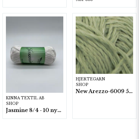
HJERTEGARN
SHOP
New Arezzo-6009 50g./nyst. 10 st/fp.
KINNA TEXTIL AB
SHOP
Jasmine 8/4 - 10 nystan a50g./fp.