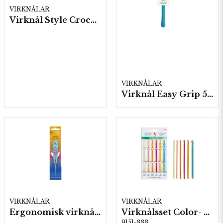
VIRKNÅLAR
Virknål Style Crochet "waves" 5 st/fp.
VIRKNÅLAR
Virknål Easy Grip 5 st/fp.
VIRKNÅLAR
VIRKNÅLAR
Ergonomisk virknål 5 st/ FP, Stål
Virknålsset Color- 6 st 2,0-6,0 5st/fp.
9151-888