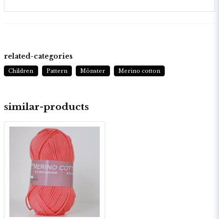
related-categories
Children
Pattern
Mönster
Merino cotton
similar-products