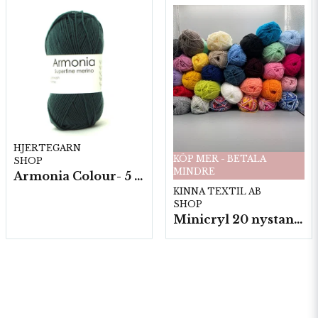
HJERTEGARN
KÖP MER - BETALA
SHOP
MINDRE
Armonia Colour- 5 härv/fp. a100 g.
KINNA TEXTIL AB
SHOP
Minicryl 20 nystan a25g./fp.