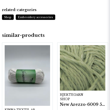
related-categories
Shop
Embroidery accessories
similar-products
HJERTEGARN
SHOP
New Arezzo-6009 50g./nyst. 10 st/fp.
KINNA TEXTIL AB