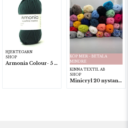
HJERTEGARN
KÖP MER - BETALA
SHOP
MINDRE
Armonia Colour- 5 härv/fp. a100 g.
KINNA TEXTIL AB
SHOP
Minicryl 20 nystan a25g./fp.