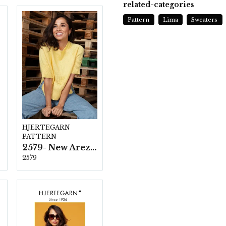
related-categories
Pattern
Lima
Sweaters
HJERTEGARN
PATTERN
2579- New Arezzo
2579