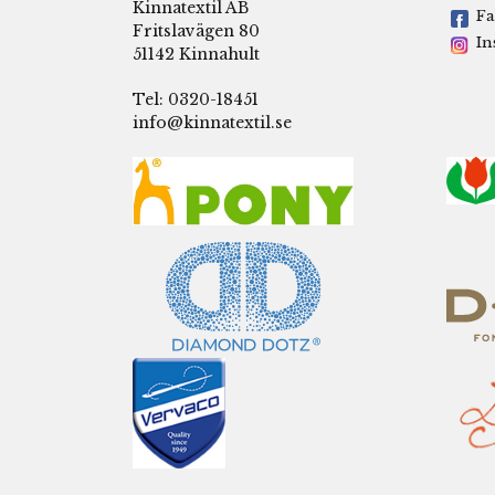
Kinnatextil AB
Fa
Fritslavägen 80
In
51142 Kinnahult
Tel: 0320-18451
info@kinnatextil.se