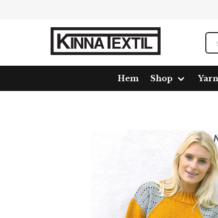
Hem
Shop
Yar
Home
Shop
Pattern
414579