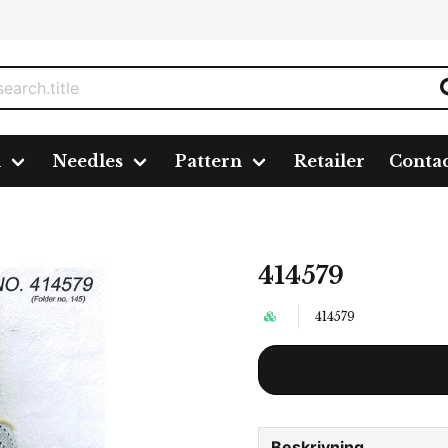
n
Needles
Pattern
Retailer
Conta
414579
414579
Beskrivning