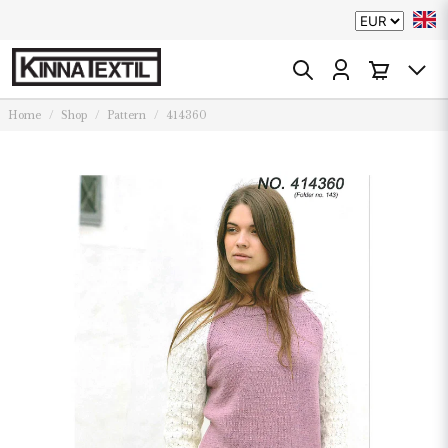
Home
Shop
Pattern
414360