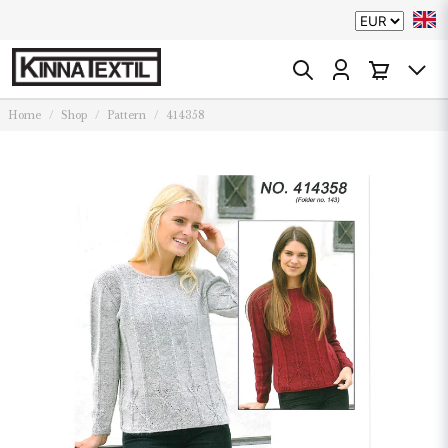
Home
Shop
Pattern
414358