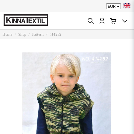
Home
Shop
Pattern
414252