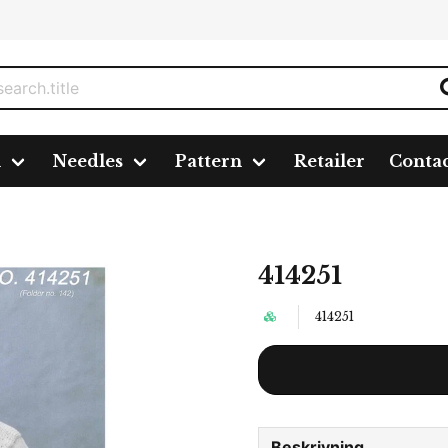
n
Needles
Pattern
Retailer
Conta
414251
414251
Beskrivning