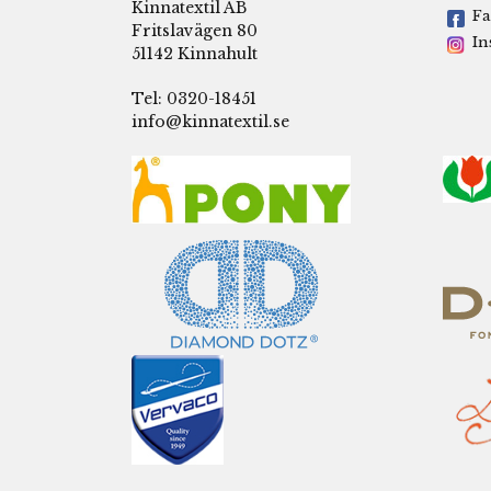
Kinnatextil AB
Fa
Fritslavägen 80
In
51142 Kinnahult
Tel: 0320-18451
info@kinnatextil.se