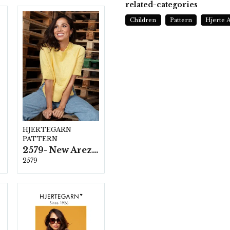
related-categories
Children
Pattern
Hjerte A
HJERTEGARN
PATTERN
2579- New Arezzo
2579