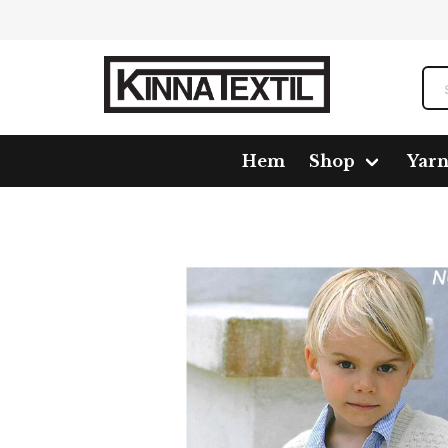
Hem
Shop
Yar
Home
Shop
Pattern
414251