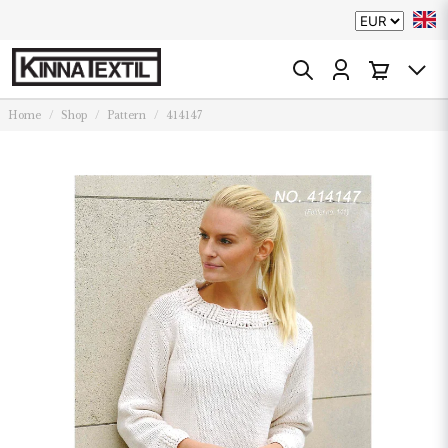
Home
Shop
Pattern
414147