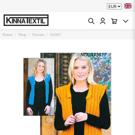
Home
Shop
Pattern
313617