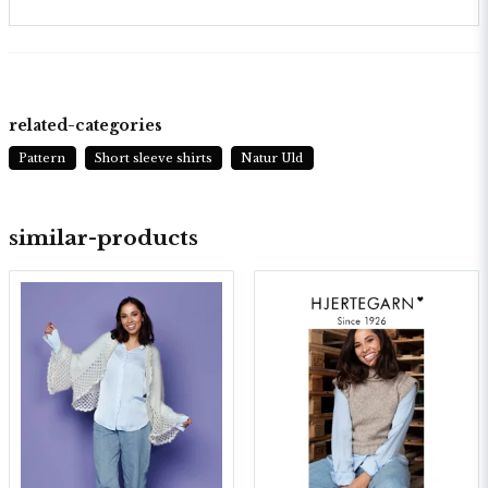
related-categories
Pattern
Short sleeve shirts
Natur Uld
similar-products