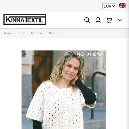
Home
Shop
Pattern
313616